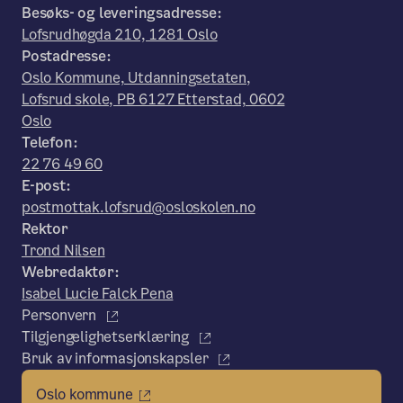
Besøks- og leveringsadresse:
Lofsrudhøgda 210, 1281 Oslo
Postadresse:
Oslo Kommune, Utdanningsetaten,
Lofsrud skole, PB 6127 Etterstad, 0602
Oslo
Telefon:
22 76 49 60
E-post:
postmottak.lofsrud@osloskolen.no
Rektor
Trond Nilsen
Webredaktør:
Isabel Lucie Falck Pena
Personvern
Tilgjengelighetserklæring
Bruk av informasjonskapsler
Oslo kommune