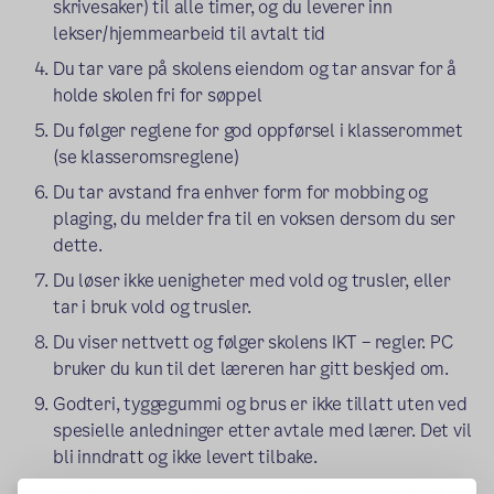
skrivesaker) til alle timer, og du leverer inn
lekser/hjemmearbeid til avtalt tid
Du tar vare på skolens eiendom og tar ansvar for å
holde skolen fri for søppel
Du følger reglene for god oppførsel i klasserommet
(se klasseromsreglene)
Du tar avstand fra enhver form for mobbing og
plaging, du melder fra til en voksen dersom du ser
dette.
Du løser ikke uenigheter med vold og trusler, eller
tar i bruk vold og trusler.
Du viser nettvett og følger skolens IKT – regler. PC
bruker du kun til det læreren har gitt beskjed om.
Godteri, tyggegummi og brus er ikke tillatt uten ved
spesielle anledninger etter avtale med lærer. Det vil
bli inndratt og ikke levert tilbake.
Ved handling i kantina står du skikkelig i kø, sniker