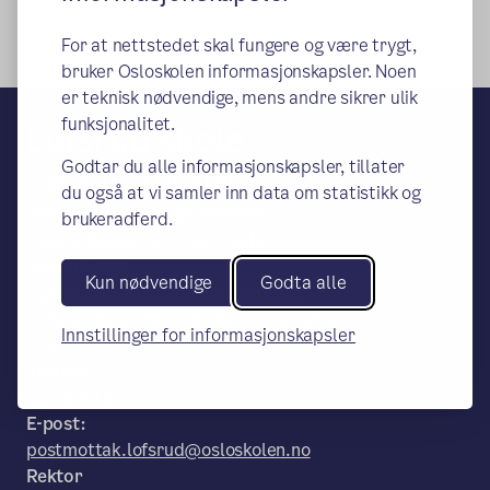
For at nettstedet skal fungere og være trygt,
bruker Osloskolen informasjonskapsler. Noen
er teknisk nødvendige, mens andre sikrer ulik
funksjonalitet.
Lofsrud skole
Godtar du alle informasjonskapsler, tillater
– en del av Osloskolen
du også at vi samler inn data om statistikk og
Besøks- og leveringsadresse:
brukeradferd.
Lofsrudhøgda 210, 1281 Oslo
Postadresse:
Kun nødvendige
Godta alle
Oslo Kommune, Utdanningsetaten,
Lofsrud skole, PB 6127 Etterstad, 0602
Innstillinger for informasjonskapsler
Oslo
Telefon:
22 76 49 60
E-post:
postmottak.lofsrud@osloskolen.no
Rektor