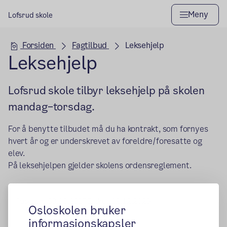
Meny
Lofsrud skole
Hovedseksjon
Forsiden
Fagtilbud
Leksehjelp
Leksehjelp
Lofsrud skole tilbyr leksehjelp på skolen
mandag–torsdag.
For å benytte tilbudet må du ha kontrakt, som fornyes
hvert år og er underskrevet av foreldre/foresatte og
elev.
På leksehjelpen gjelder skolens ordensreglement.
Publisert:
09.08.2017
Endret:
12.12.2023
Osloskolen bruker
informasjonskapsler