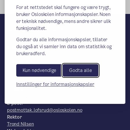
For at nettstedet skal fungere og være trygt,
bruker Osloskolen informasjonskapsler. Noen
er teknisk nødvendige, mens andre sikrer ulik
Lofsrud skole
funksjonalitet.
– en del av Osloskolen
Godtar du alle informasjonskapsler, tillater
du også at vi samler inn data om statistikk og
Besøks- og leveringsadresse:
brukeradferd.
Lofsrudhøgda 210, 1281 Oslo
Postadresse:
Oslo Kommune, Utdanningsetaten,
Kun nødvendige
Godta alle
Lofsrud skole, PB 6127 Etterstad, 0602
Oslo
Innstillinger for informasjonskapsler
Telefon:
22 76 49 60
E-post:
postmottak.lofsrud@osloskolen.no
Rektor
Trond Nilsen