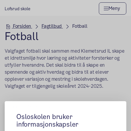
Meny
Lofsrud skole
Hovedseksjon
Forsiden
Fagtilbud
Fotball
Fotball
Valgfaget fotball skal sammen med Klemetsrud IL skape
et idrettsmiljø hvor læring og aktiviteter forsterker og
utfyller hverandre. Det skal bidra til å skape en
spennende og aktiv hverdag og bidra til at elever
opplever variasjon og mestring i skolehverdagen.
Valgfaget er tilgjengelig skoleåret 2024-2025.
Publisert:
16.08.2024
Osloskolen bruker
informasjonskapsler