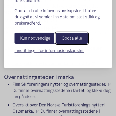
funksjonalitet.
betale for produktet når de ikke klarer å selge det
Godtar du alle informasjonskapsler, tillater
videre.
du også at vi samler inn data om statistikk og
Rimelige lokaler og
brukeradferd.
overnattingssteder
Her er en oversikt over lokaler og overnattingssteder i
Kun nødvendige
Godta alle
Oslo og omegn som kan lånes eller leies rimelig.
Lån og utleie av Oslo kommunes lokaler
Innstillinger for informasjonskapsler
(ekstern lenke)
Lån og utleie av skoler i Oslo
(ekstern le
Lån og utleie av kultureiendommer i Oslo
Overnattingssteder i marka
(e
Finn Skiforeningens hytter og overnattingssteder.
Du finner overnattingsstedene i kartet, og klikke deg
inn på disse.
Oversikt over Den Norske Turistforenings hytter i
(ekstern lenke)
Oslomarka.
Du finner overnattingsstedene i