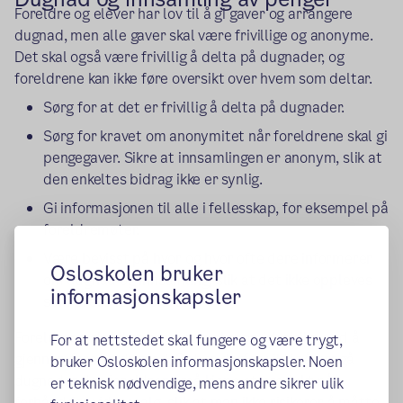
Foreldre og elever har lov til å gi gaver og arrangere
dugnad, men alle gaver skal være frivillige og anonyme.
Det skal også være frivillig å delta på dugnader, og
foreldrene kan ikke føre oversikt over hvem som deltar.
Sørg for at det er frivillig å delta på dugnader.
Sørg for kravet om anonymitet når foreldrene skal gi
pengegaver. Sikre at innsamlingen er anonym, slik at
den enkeltes bidrag ikke er synlig.
Gi informasjonen til alle i fellesskap, for eksempel på
foreldremøter.
Være bevisst på hvor og hvor ofte dere informerer
Osloskolen bruker
om dugnad og innsamling, slik at det ikke oppleves
informasjonskapsler
som press for å bidra.
Foreldrene skal ikke bære noe økonomisk risiko, ved å
For at nettstedet skal fungere og være trygt,
gjennomføre en dugnad. Det er derfor viktig å unngå
bruker Osloskolen informasjonskapsler. Noen
dugnader der foreldrene må kjøpe et produkt på
er teknisk nødvendige, mens andre sikrer ulik
forhånd for videresalg, slik at man ikke risikerer å måtte