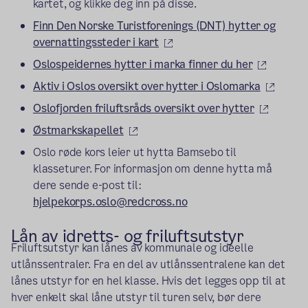
kartet, og klikke deg inn på disse.
Finn Den Norske Turistforenings (DNT) hytter og
(ekstern lenke)
overnattingssteder i kart
(ekstern
Oslospeidernes hytter i marka finner du her
(ekste
Aktiv i Oslos oversikt over hytter i Oslomarka
(ekstern
Oslofjorden friluftsråds oversikt over hytter
(ekstern lenke)
Østmarkskapellet
Oslo røde kors leier ut hytta Bamsebo til
klasseturer. For informasjon om denne hytta må
dere sende e-post til:
hjelpekorps.oslo@redcross.no
Lån av
idretts- og
friluftsutstyr
Friluftsutstyr kan lånes av kommunale og ideelle
utlånssentraler. Fra en del av utlånssentralene kan det
lånes utstyr for en hel klasse. Hvis det legges opp til at
hver enkelt skal låne utstyr til turen selv, bør dere