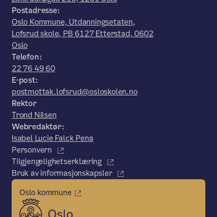
Postadresse:
Oslo Kommune, Utdanningsetaten,
Lofsrud skole, PB 6127 Etterstad, 0602
Oslo
Telefon:
22 76 49 60
E-post:
postmottak.lofsrud@osloskolen.no
Rektor
Trond Nilsen
Webredaktør:
Isabel Lucie Falck Pena
Personvern
Tilgjengelighetserklæring
Bruk av informasjonskapsler
Oslo kommune